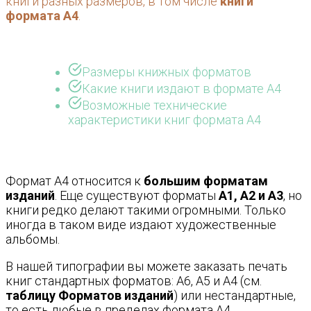
книги разных размеров, в том числе
книги
формата А4
.
Размеры книжных форматов
Какие книги издают в формате А4
Возможные технические
характеристики книг формата А4
Формат А4 относится к
большим форматам
изданий
. Еще существуют форматы
А1, А2 и А3
, но
книги редко делают такими огромными. Только
иногда в таком виде издают художественные
альбомы.
В нашей типографии вы можете заказать печать
книг стандартных форматов: А6, А5 и А4 (см.
таблицу Форматов изданий
) или нестандартные,
то есть любые в пределах формата А4.