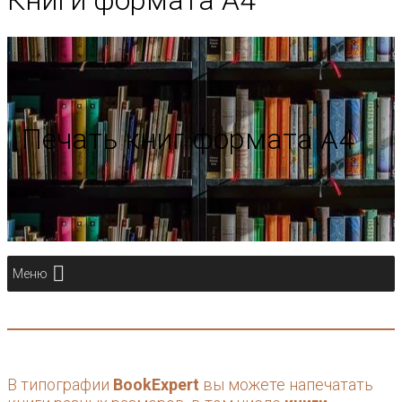
Книги формата А4
Печать книг формата А4
Меню
В типографии
BookExpert
вы можете напечатать