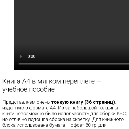
Книга А4 в мягком переплете —
учебное пособие
Представляем очень
тонкую книгу (36 страниц)
,
изданную в формате А4. Из-за небольшой толщины
книги невозможно было использовать для сборки КБС,
но отлично подошла сборка на скрепку. Для книжного
блока использована бумага – офсет 80 гр, для